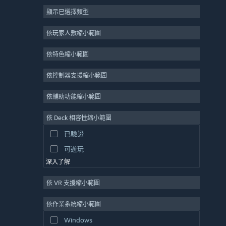
顯示已選擇類型
大型多人
獨立
依玩家人數縮小範圍
搶先體驗
依特色縮小範圍
休閒
模擬
依控制器支援縮小範圍
競速
依輔助功能縮小範圍
運動
依 Deck 相容性縮小範圍
影像製作
已驗證
圖片編輯
可遊玩
深入了解
依 VR 支援縮小範圍
依作業系統縮小範圍
Windows