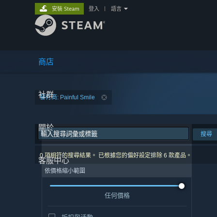
安裝 Steam
登入
|
語言
商店
社群
發行商: Painful Smile
關於
搜尋
0 項相符的搜尋結果。 已根據您的偏好設定排除 6 款產品。
客服中心
依價格縮小範圍
任何價格