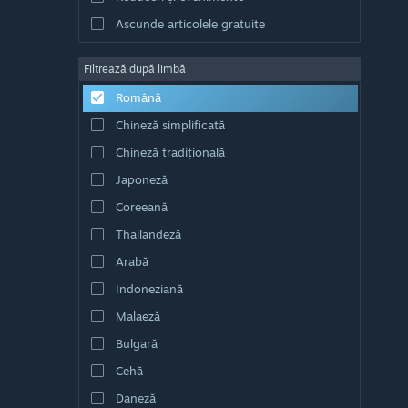
Ascunde articolele gratuite
Filtrează după limbă
Română
Chineză simplificată
Chineză tradițională
Japoneză
Coreeană
Thailandeză
Arabă
Indoneziană
Malaeză
Bulgară
Cehă
Daneză