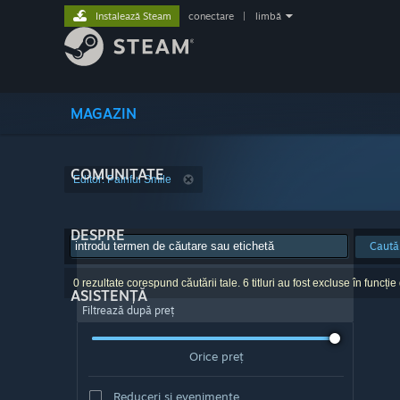
Instalează Steam
conectare
|
limbă
MAGAZIN
COMUNITATE
Editor: Painful Smile
DESPRE
Caută
0 rezultate corespund căutării tale. 6 titluri au fost excluse în funcție
ASISTENȚĂ
Filtrează după preț
Orice preț
Reduceri și evenimente