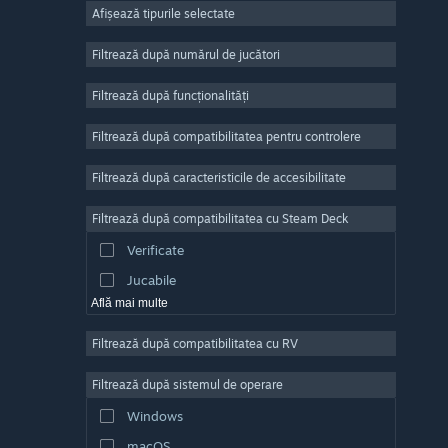
Afișează tipurile selectate
Număr masiv de jucători
Indie
Filtrează după numărul de jucători
Acces timpuriu
Filtrează după funcționalități
Casual
Filtrează după compatibilitatea pentru controlere
Simulare
Curse
Filtrează după caracteristicile de accesibilitate
Sporturi
Filtrează după compatibilitatea cu Steam Deck
Producție video
Verificate
Editare de fotografii
Jucabile
Află mai multe
Filtrează după compatibilitatea cu RV
Filtrează după sistemul de operare
Windows
macOS