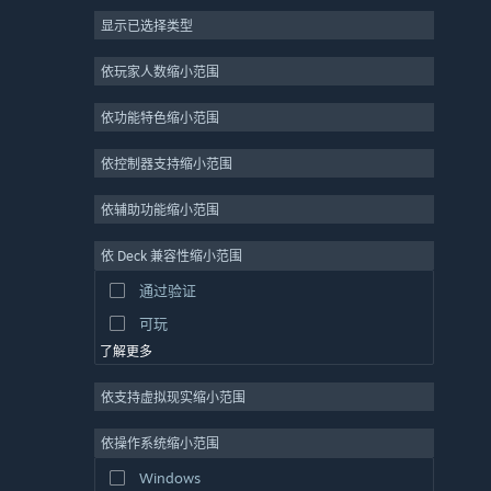
显示已选择类型
大型多人在线
独立
依玩家人数缩小范围
抢先体验
依功能特色缩小范围
休闲
模拟
依控制器支持缩小范围
竞速
依辅助功能缩小范围
体育
依 Deck 兼容性缩小范围
视频制作
通过验证
照片编辑
可玩
了解更多
依支持虚拟现实缩小范围
依操作系统缩小范围
Windows