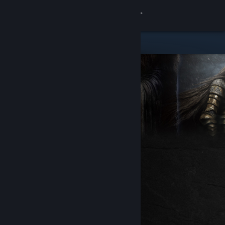
Accedi
Negozio
Comunità
Informazioni
Assistenza
Cambia la lingua
Ottieni l'app mobile di Steam
Visualizza il sito web per desktop