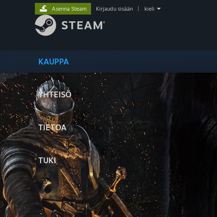
Asenna Steam
Kirjaudu sisään
|
kieli
KAUPPA
YHTEISÖ
TIETOA
TUKI