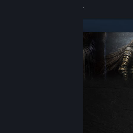
Увійти
Крамниця
Спільнота
Інформація
Підтримка
Змінити мову
Завантажити мобільний застосунок Steam
Переглянути повну версію