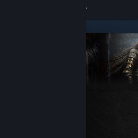
Bejelentkezés
Áruház
Közösség
Névjegy
Támogatás
Nyelvváltás
A Steam mobilalkalmazás beszerzése
Asztali weboldalra váltás