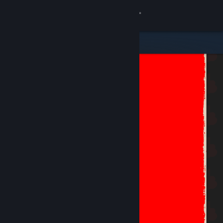
Anmelden
Shop
Community
Info
Support
Sprache ändern
Steam-Mobile-App herunterladen
Desktopversion anzeigen