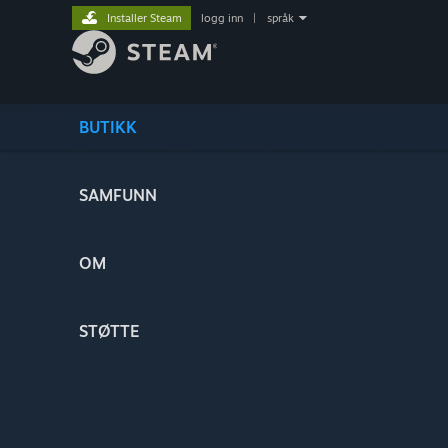
Installer Steam
logg inn
|
språk
BUTIKK
SAMFUNN
OM
STØTTE