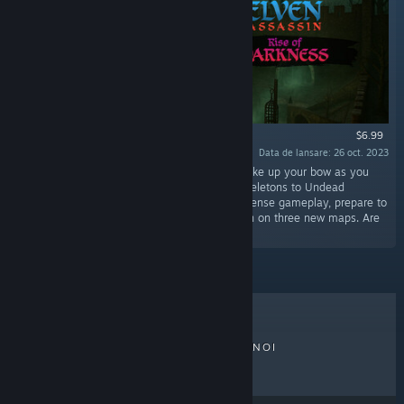
$6.99
Data de lansare: 26 oct. 2023
„Step into a world shrouded in darkness and take up your bow as you
face off against an army of the Risen, from Skeletons to Undead
Dragons. With the gloomy atmosphere and intense gameplay, prepare to
test your archery skills as you defend the town on three new maps. Are
you ready to join the battle?”
CELE MAI VÂNDUTE
LANSĂRI NOI
LANSĂRI VIITOARE
REDUCERI