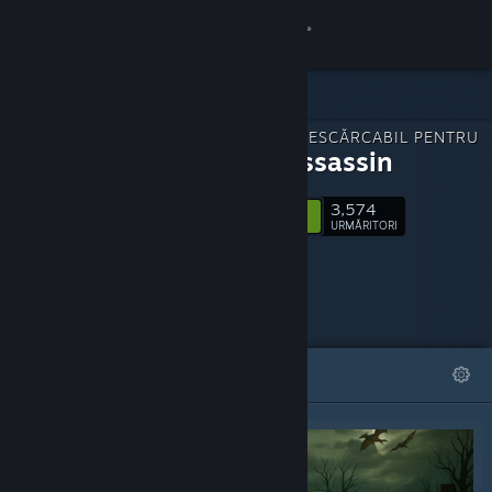
Conectează-te
Magazin
CONȚINUT DESCĂRCABIL PENTRU
Comunitate
Elven Assassin
3,574
Despre
Urmărește
URMĂRITORI
Asistență
Schimbă limba
DEOSEBITE
LISTE
Obține aplicația Steam pentru dispozitive mobile
Vezi site în versiunea pentru desktop