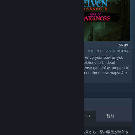
$6.99
リリース日：2023年10月26日
“Step into a world shrouded in darkness and take up your bow as you
face off against an army of the Risen, from Skeletons to Undead
Dragons. With the gloomy atmosphere and intense gameplay, prepare to
test your archery skills as you defend the town on three new maps. Are
you ready to join the battle?”
売上上位
新作
近日中リリース
割引
あなたのコンテンツまたは言語の設定
により、結果から一部の製品が除外さ