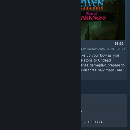
$6.99
Fecha de lanzamiento: 26 OCT 2023
"Step into a world shrouded in darkness and take up your bow as you
face off against an army of the Risen, from Skeletons to Undead
Dragons. With the gloomy atmosphere and intense gameplay, prepare to
test your archery skills as you defend the town on three new maps. Are
you ready to join the battle?"
LO MÁS VENDIDO
NOVEDADES
PRÓXIMOS LANZAMIENTOS
DESCUENTOS