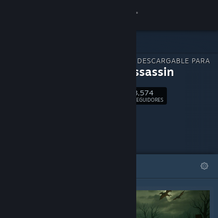
Iniciar sesión
Tienda
CONTENIDO DESCARGABLE PARA
Comunidad
Elven Assassin
3,574
Acerca de
Seguir
SEGUIDORES
Soporte
Cambiar idioma
DESTACADOS
LISTAS
Obtener la aplicación de Steam Mobile
Ver versión clásica