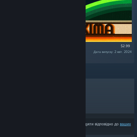
$2.99
Дата випуску: 2 квіт. 2024
«Neoproxima Original Sountrack»
ХІТИ ПРОДАЖУ
НОВИНКИ
МАЙБУТНІ РЕЛІЗИ
ЗНИЖКИ
З результатів може бути вилучено деякі продукти відповідно до
ваших
уподобань вмісту чи мови