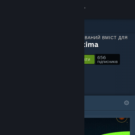
Увійти
Крамниця
ЗАВАНТАЖУВАНИЙ ВМІСТ ДЛЯ
Спільнота
Neoproxima
656
Інформація
Відстежувати
ПІДПИСНИКІВ
Підтримка
Змінити мову
ВІДІБРАНЕ
СПИСКИ
Завантажити мобільний застосунок Steam
Переглянути повну версію