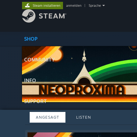
Steam installieren
anmelden
|
Sprache
SHOP
COMMUNITY
INFO
SUPPORT
ANGESAGT
LISTEN