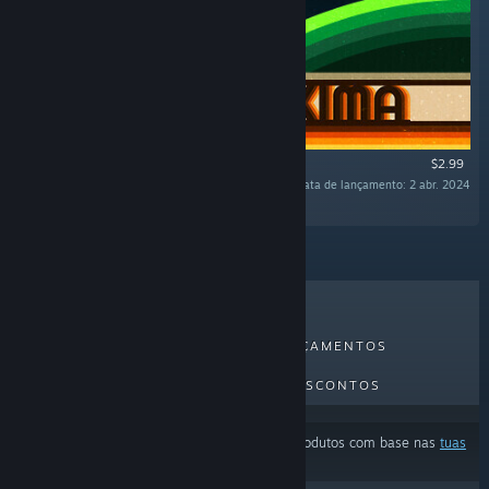
$2.99
Data de lançamento: 2 abr. 2024
"Neoproxima Original Sountrack"
MAIS VENDIDOS
NOVOS LANÇAMENTOS
PRÓXIMOS LANÇAMENTOS
DESCONTOS
Os resultados podem estar a excluir alguns produtos com base nas
tuas
preferências de conteúdo ou idioma