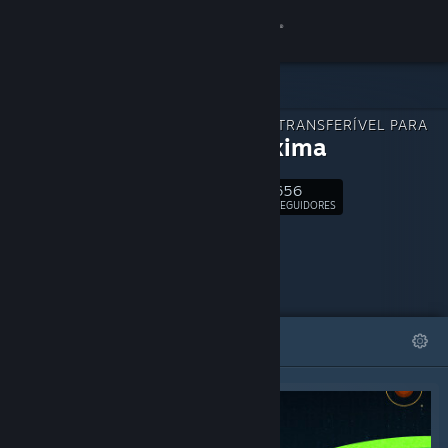
Iniciar sessão
Loja
CONTEÚDO TRANSFERÍVEL PARA
Comunidade
Neoproxima
656
Sobre
Seguir
SEGUIDORES
Apoio
Alterar idioma
DESTAQUES
LISTAS
Instala a app móvel do Steam
Ver versão para computadores