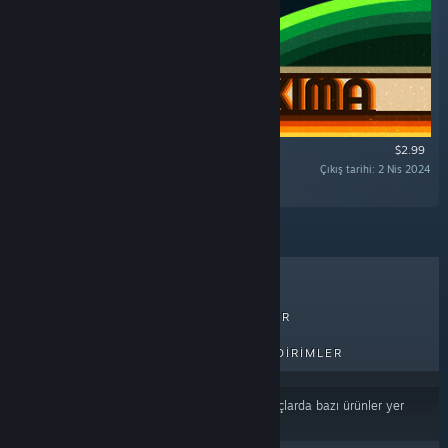
$2.99
Çıkış tarihi: 2 Nis 2024
“Neoproxima Original Sountrack”
ÇOK SATANLAR
YENI ÇIKANLAR
PEK YAKINDA ÇIKACAKLAR
İNDIRIMLER
İçerik veya dil tercihlerinize
dayalı olarak sonuçlarda bazı ürünler yer
almayabilir