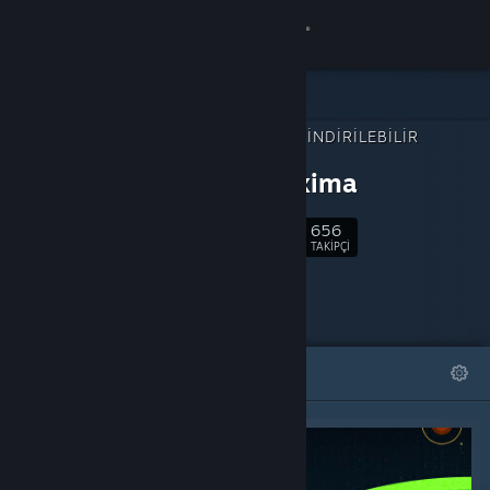
Giriş yap
Mağaza
ŞUNUN İÇIN İNDIRILEBILIR
Topluluk
İÇERIK:
Neoproxima
Hakkında
656
Takip Et
TAKIPÇI
Destek
Dili değiştir
ÖNE ÇIKAN
LISTELER
Steam mobil uygulamasını yükle
Masaüstü internet sitesini görüntüle