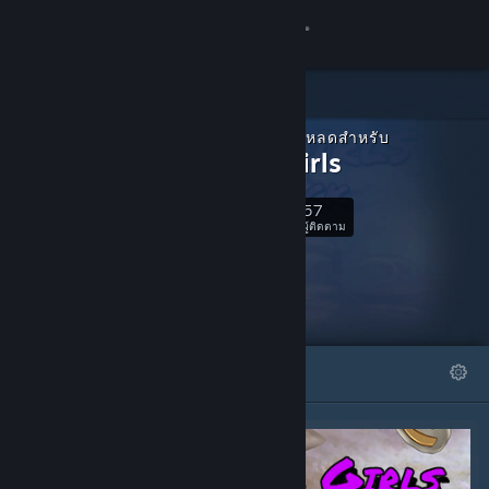
เข้าสู่ระบบ
ร้านค้า
เนื้อหาดาวน์โหลดสำหรับ
ชุมชน
Sugar Girls
57
เกี่ยวกับ
ติดตาม
ผู้ติดตาม
ฝ่ายสนับสนุน
เปลี่ยนภาษา
โดดเด่น
รายการ
รับแอป Steam แบบพกพา
ชมเว็บไซต์สำหรับเดสก์ท็อป