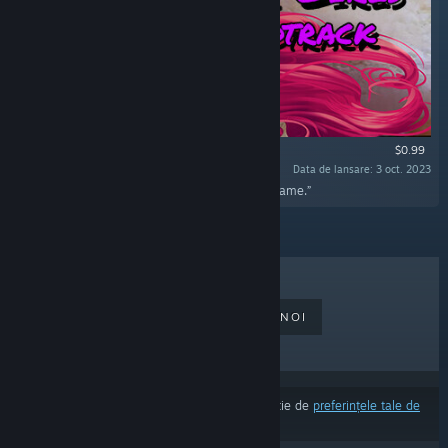
$0.99
Data de lansare: 3 oct. 2023
„In this DLC you find full soundtrack from the game.”
CELE MAI VÂNDUTE
LANSĂRI NOI
LANSĂRI VIITOARE
REDUCERI
Rezultatele pot exclude unele produse în funcție de
preferințele tale de
limbă și conținut
.