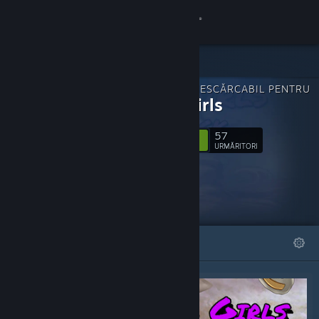
Conectează-te
Magazin
CONȚINUT DESCĂRCABIL PENTRU
Comunitate
Sugar Girls
57
Despre
Urmărește
URMĂRITORI
Asistență
Schimbă limba
DEOSEBITE
LISTE
Obține aplicația Steam pentru dispozitive mobile
Vezi site în versiunea pentru desktop