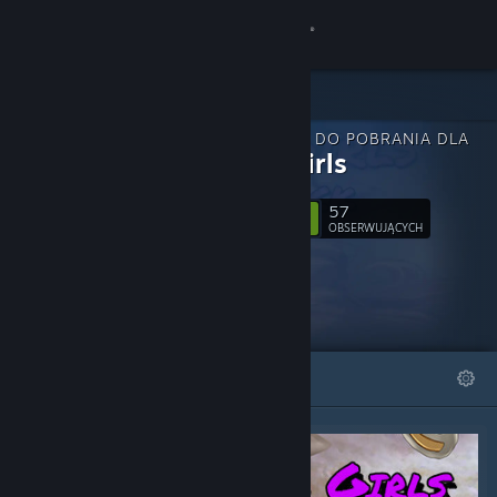
Zaloguj się
Sklep
ZAWARTOŚĆ DO POBRANIA DLA
Społeczność
Sugar Girls
57
Informacje
Obserwuj
OBSERWUJĄCYCH
Wsparcie
Zmień język
WYRÓŻNIONE
LISTY
Pobierz aplikację mobilną Steam
Wersja przeglądarkowa