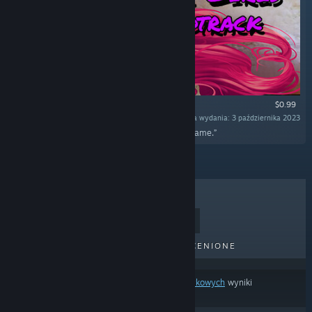
$0.99
Data wydania: 3 października 2023
„In this DLC you find full soundtrack from the game.”
BESTSELLERY
NOWE TYTUŁY
NADCHODZĄCE TYTUŁY
PRZECENIONE
Na podstawie
twoich preferencji treści lub językowych
wyniki
wyszukiwania pomijają część produktów.