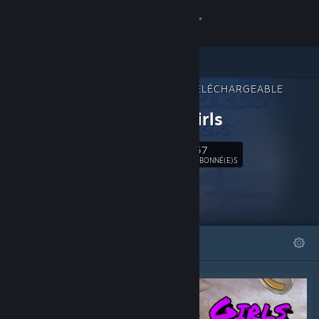
Se connecter
Magasin
CONTENU TÉLÉCHARGEABLE
Communauté
POUR
Sugar Girls
À propos
57
Suivre
ABONNÉ(E)S
Support
Changer la langue
À LA UNE
LISTES
Télécharger l'application mobile Steam
Voir version ordi. du site