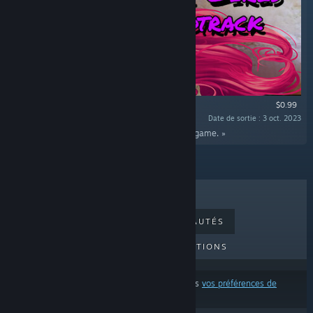
$0.99
Date de sortie : 3 oct. 2023
« In this DLC you find full soundtrack from the game. »
MEILLEURES VENTES
NOUVEAUTÉS
PROCHAINES SORTIES
PROMOTIONS
Ces résultats excluent certains produits d'après
vos préférences de
contenu ou de langue