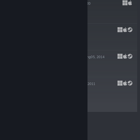
HADES
17 Thg09, 2020
$24.99
PYRE
25 Thg07, 2017
$19.99
TRANSISTOR
20 Thg05, 2014
-80%
$19.99
$3.99
BASTION
16 Thg08, 2011
$14.99
© Valve Corporation. Bảo lưu mọi quyền. Tất cả các
thương hiệu là tài sản của chủ sở hữu tương ứng tại
Hoa Kỳ và các quốc gia khác.
Chính sách bảo mật
|
Pháp lý
|
Hỗ trợ tiếp cận
|
Thỏa thuận người đăng
ký Steam
|
Hoàn tiền
|
Về cookie