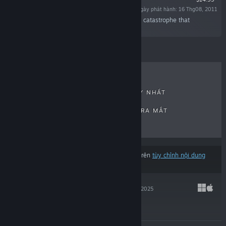
Ngày phát hành: 16 Thg08, 2011
“Discover the secrets of the Calamity, a surreal catastrophe that
shattered the world to pieces.”
ĐÁNH GIÁ GẦN ĐÂY
BÁN CHẠY NHẤT
MỚI RA MẮT
PHÁT HÀNH SẮP RA MẮT
GIẢM GIÁ
Kết quả có thể loại trừ một số sản phẩm dựa trên
tùy chỉnh nội dung
hoặc ngôn ngữ của bạn
HADES II
25 Thg09, 2025
$29.99