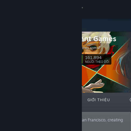
Đăng nhập
Cửa hàng
Supergiant Games
Cộng đồng
SupergiantGames.com
Thông tin
161,894
Theo dõi
NGƯỜI THEO DÕI
Hỗ trợ
Thay đổi ngôn ngữ
TIÊU BIỂU
DANH SÁCH
GIỚI THIỆU
Cài ứng dụng Steam di động
Xem web cho desktop
We are an independent studio based in San Francisco, creating
video games since 2009.