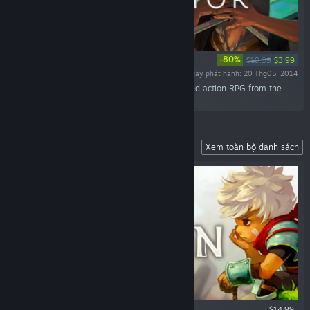
-80%
$19.99
$3.99
Ngày phát hành: 20 Thg05, 2014
“Discover the world of Transistor, a sci-fi-themed action RPG from the
creators of Bastion.”
Our Fully Narrated Action RPG
Xem toàn bộ danh sách
$14.99