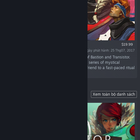
$19.99
Ngày phát hành: 25 Thg07, 2017
“Pyre is a party-based RPG from the creators of Bastion and Transistor.
Lead your band of exiles to freedom through a series of mystical
competitions in the Campaign, or challenge a friend to a fast-paced ritual
showdown in the head-to-head Versus Mode.”
Explore a Stunning Futuristic City
Xem toàn bộ danh sách