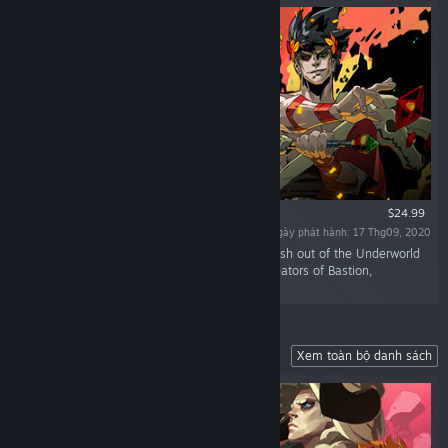
$24.99
Ngày phát hành: 17 Thg09, 2020
“Defy the god of the dead as you hack and slash out of the Underworld
in this rogue-like dungeon crawler from the creators of Bastion,
Transistor, and Pyre.”
Lead Your Fellow Exiles to Freedom
Xem toàn bộ danh sách