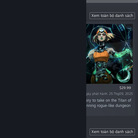
Battle Beyond the Underworld
Xem toàn bộ danh sách
$29.99
Ngày phát hành: 25 Thg09, 2025
“Battle beyond the Underworld using dark sorcery to take on the Titan of
Time in this bewitching sequel to the award-winning rogue-like dungeon
crawler.”
Battle Out of Hell
Xem toàn bộ danh sách