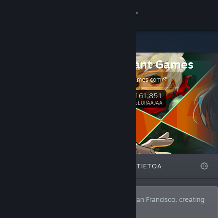
Kirjaudu sisään
Kauppa
Supergiant Games
Yhteisö
SupergiantGames.com
Tietoa
161,851
Seuraa
SEURAAJAA
Tuki
Vaihda kieli
ESITTELYSSÄ
LISTAT
TIETOA
Hanki Steam-mobiilisovellus
Näytä työpöytäsivusto
We are an independent studio based in San Francisco, creating
video games since 2009.