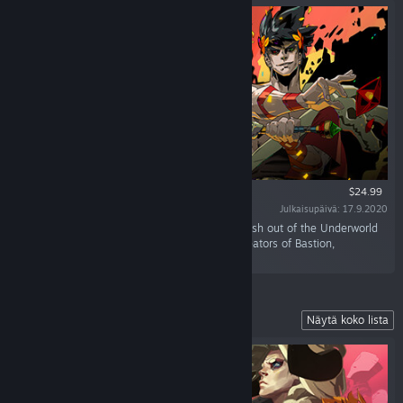
$24.99
Julkaisupäivä: 17.9.2020
“Defy the god of the dead as you hack and slash out of the Underworld
in this rogue-like dungeon crawler from the creators of Bastion,
Transistor, and Pyre.”
Lead Your Fellow Exiles to Freedom
Näytä koko lista