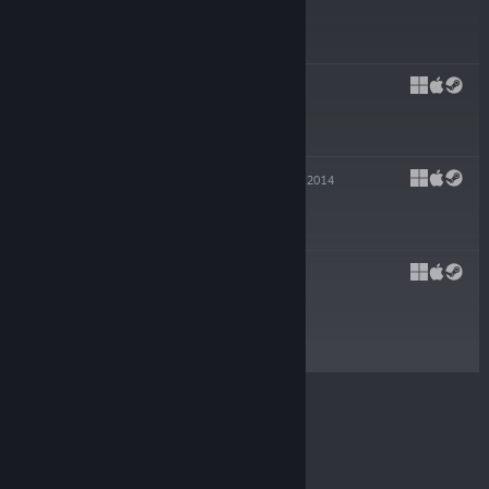
$24.99
PYRE
25.7.2017
$19.99
TRANSISTOR
20.5.2014
-80%
$19.99
$3.99
BASTION
16.8.2011
$14.99
© Valve Corporation. Kaikki oikeudet pidätetään.
Kaikki tavaramerkit ovat omistajiensa omaisuutta
Yhdysvalloissa ja kaikkialla maailmassa.
Tietosuojakäytäntö
|
Juridiset tiedot
|
Helppokäyttötoiminnot
|
Steam-tilaussopimus
|
Hyvitykset
|
Evästeet