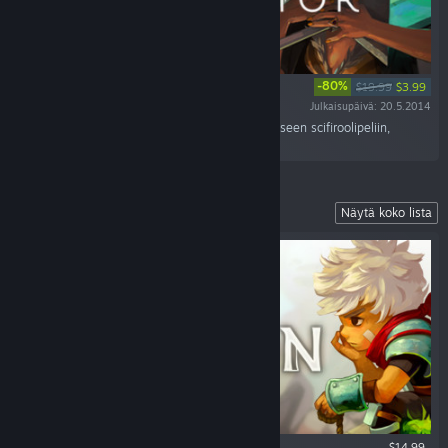
-80%
$19.99
$3.99
Julkaisupäivä: 20.5.2014
“Tutustu Bastionin tekijöiden uuteen toiminnalliseen scifiroolipeliin,
Transistoriin.”
Our Fully Narrated Action RPG
Näytä koko lista
$14.99