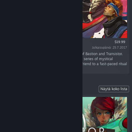
$19.99
Julkaisupäivä: 25.7.2017
“Pyre is a party-based RPG from the creators of Bastion and Transistor.
Lead your band of exiles to freedom through a series of mystical
competitions in the Campaign, or challenge a friend to a fast-paced ritual
showdown in the head-to-head Versus Mode.”
Explore a Stunning Futuristic City
Näytä koko lista