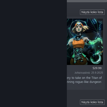
Battle Beyond the Underworld
Näytä koko lista
$29.99
Julkaisupäivä: 25.9.2025
“Battle beyond the Underworld using dark sorcery to take on the Titan of
Time in this bewitching sequel to the award-winning rogue-like dungeon
crawler.”
Battle Out of Hell
Näytä koko lista