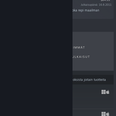
Julkaisupäivä: 16.8.2011
“Paljasta Calamityn, epätodellisen katastrofin joka repi maailman
palasiksi, salaisuudet.”
VIIMEISIMMÄT ARVIOT
MYYDYIMMÄT
UUDET JULKAISUT
TULEVAT JULKAISUT
ALENNUKSET
Sisällön kieliasetuksesi
saattavat suodattaa tuloksista joitain tuotteita
HADES II
25.9.2025
$29.99
HADES
17.9.2020