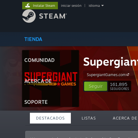
Instalar Steam
iniciar sesión
|
idioma
TIENDA
Supergia
COMUNIDAD
SupergiantGames.com
ACERCA DE
161,895
Seguir
SEGUIDORES
SOPORTE
DESTACADOS
LISTAS
ACERCA DE