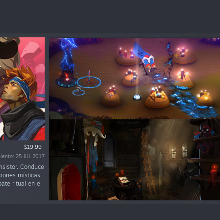
$19.99
iento: 25 JUL 2017
nsistor. Conduce
ciones místicas
te ritual en el