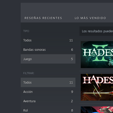
RESEÑAS RECIENTES
LO MÁS VENDIDO
TIPO
Los resultados puede
Todos
11
Bandas sonoras
6
Juego
5
FILTRAR:
Todos
11
Acción
9
Aventura
2
Rol
8