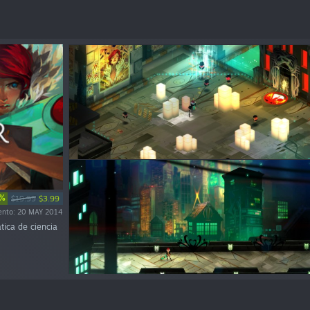
0%
$19.99
$3.99
ento: 20 MAY 2014
tica de ciencia