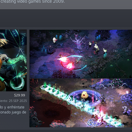
 creating video games since 2009.
$29.99
iento: 25 SEP 2025
do y enfréntate
rdonado juego de