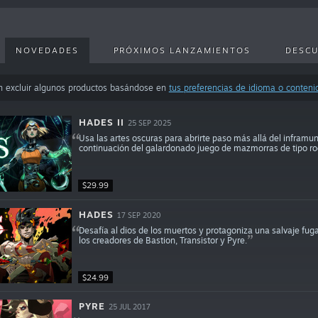
NOVEDADES
PRÓXIMOS LANZAMIENTOS
DESC
n excluir algunos productos basándose en
tus preferencias de idioma o conteni
HADES II
25 SEP 2025
Usa las artes oscuras para abrirte paso más allá del inframu
continuación del galardonado juego de mazmorras de tipo ro
$29.99
HADES
17 SEP 2020
Desafía al dios de los muertos y protagoniza una salvaje fu
los creadores de Bastion, Transistor y Pyre.
$24.99
PYRE
25 JUL 2017