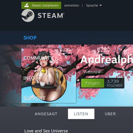
Steam installieren
anmelden
|
Sprache
SHOP
Andrealp
COMMUNITY
Website
INFO
3,739
Folgen
FOLLOWER
SUPPORT
ANGESAGT
LISTEN
ÜBER
Love and Sex Universe