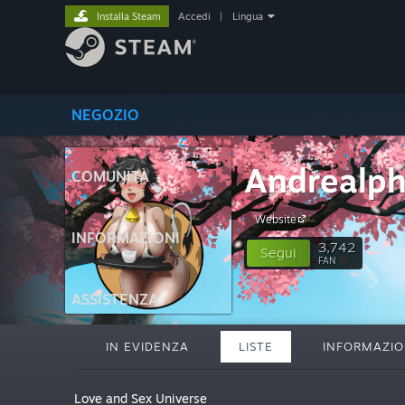
Installa Steam
Accedi
|
Lingua
NEGOZIO
Andrealp
COMUNITÀ
Website
INFORMAZIONI
3,742
Segui
FAN
ASSISTENZA
IN EVIDENZA
LISTE
INFORMAZIO
Love and Sex Universe