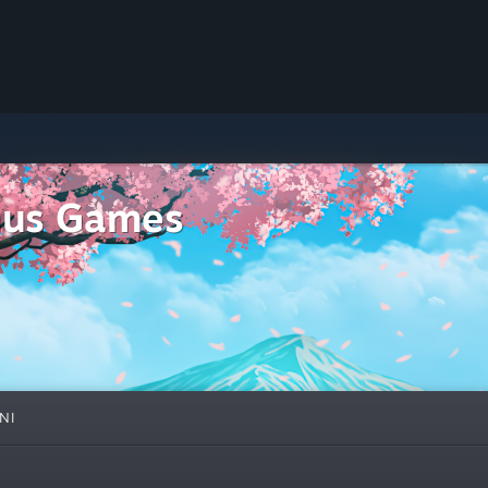
hus Games
NI