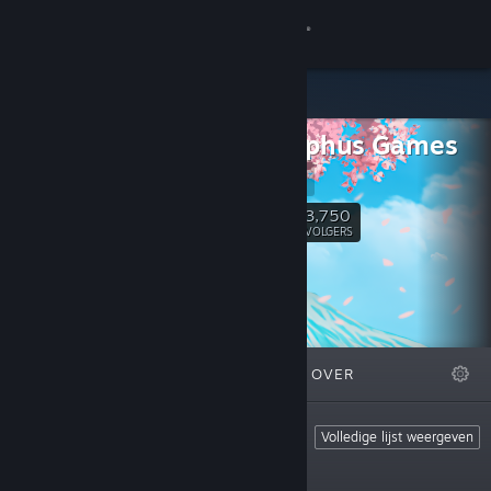
Inloggen
Winkel
Andrealphus Games
Community
Website
Over
3,750
Volgen
VOLGERS
Ondersteuning
Taal wijzigen
UITGELICHT
LIJSTEN
OVER
Download de mobiele Steam-app
Desktopwebsite weergeven
Love and Sex Universe
Volledige lijst weergeven
Modern dating sims with loads of content!