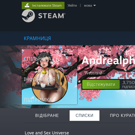
Інсталювати Steam
Увійти
|
мова
КРАМНИЦЯ
Andrealp
СПІЛЬНОТА
Website
ІНФОРМАЦІЯ
3,750
Відстежувати
ПІДПИС
ПІДТРИМКА
ВІДІБРАНЕ
СПИСКИ
ПРО КУРАТ
Love and Sex Universe