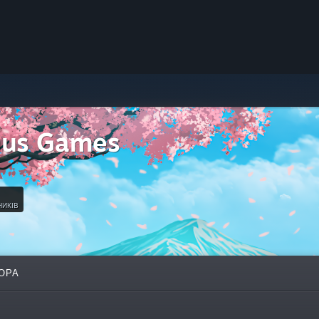
hus Games
НИКІВ
ОРА