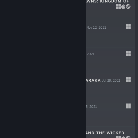
CROWNS AND PAWNS: KINGDOM OF
DECEIT
May 6, 2022
$19.99
GIGAPOCALYPSE
Nov 12, 2021
$9.99
INDUSTRIA
Sep 30, 2021
$19.99
ESCAPE FROM NARAKA
Jul 29, 2021
$14.99
LOST AT SEA
Jul 15, 2021
$14.99
SCARLET HOOD AND THE WICKED