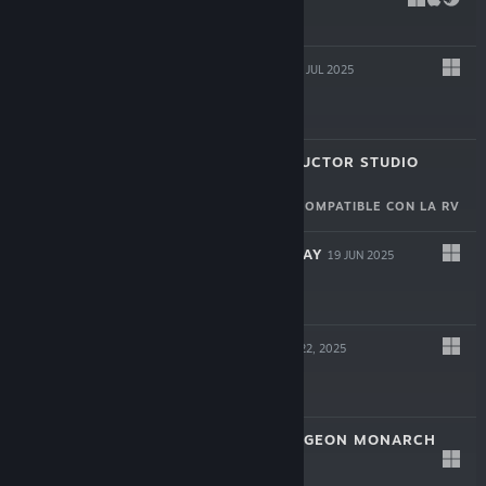
$14.99
HYPERSPACED
22 JUL 2025
$16.99
BRIDGE CONSTRUCTOR STUDIO
17 JUL 2025
COMPATIBLE CON LA RV
$11.99
VESSELS OF DECAY
19 JUN 2025
$17.99
BLOODSHED
May 22, 2025
$12.99
VAMBRACE: DUNGEON MONARCH
May 8, 2025