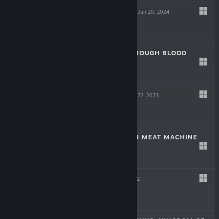
SCREW DRIVERS
Jun 20, 2024
Free
LAIKA: AGED THROUGH BLOOD
Oct 19, 2023
$19.99
TINKERTOWN
Jun 22, 2023
$16.99
DR. FETUS' MEAN MEAT MACHINE
Jun 22, 2023
$9.99
HELL PIE
Jul 21, 2022
$24.99