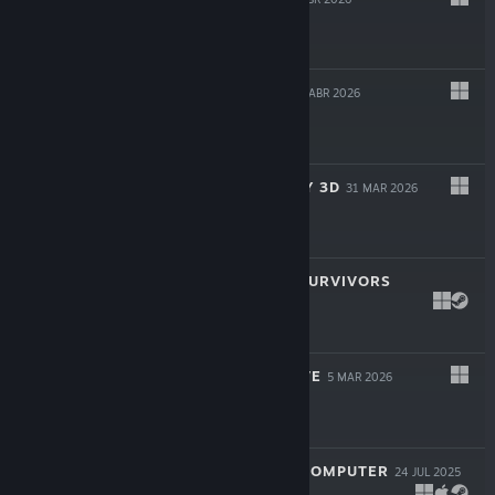
$24.99
CAUSAL LOOP
23 ABR 2026
$19.99
SUPER MEAT BOY 3D
31 MAR 2026
$24.99
ROYAL REVOLT SURVIVORS
16 MAR 2026
$9.99
TWIGGLE'S GROVE
5 MAR 2026
$4.99
LOOK MUM NO COMPUTER
24 JUL 2025