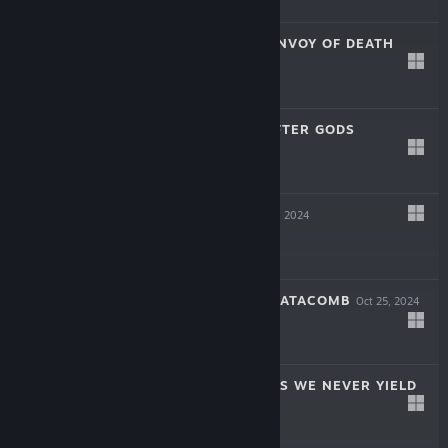
$14.99
SOULSLINGER: ENVOY OF DEATH
Apr 17, 2025
$19.99
INAYAH - LIFE AFTER GODS
Mar 27, 2025
-50%
$15.99
$7.99
SYMPHONIA
Dec 5, 2024
$19.99
THE COMA 2B: CATACOMB
Oct 25, 2024
-60%
$14.99
$5.99
AERIAL_KNIGHT'S WE NEVER YIELD
Jul 16, 2024
$14.99