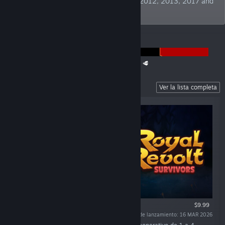
Publisher" at German Developer Awards 2012, 2013, 2017 and
2019. TBC!
ANUNCIOS
The Super Meat Boy Franchise Sale is back! 🥩
Recent Releases
Ver la lista completa
$9.99
Fecha de lanzamiento: 16 MAR 2026