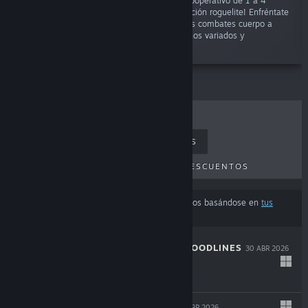
«¡Desata el caos en un emocionante juego cooperativo de 1 a 4
jugadores que combina supervivencia con acción roguelite! Enfréntate
a implacables hordas enemigas en poderosos combates cuerpo a
cuerpo y a distancia mientras recorres entornos variados y
dinámicos.»
LO MÁS VENDIDO
NOVEDADES
PRÓXIMOS LANZAMIENTOS
DESCUENTOS
Los resultados pueden excluir algunos productos basándose en
tus
preferencias de idioma o contenido
THE COMA 3: BLOODLINES
30 ABR 2026
-25%
$14.99
$11.24
INDUSTRIA 2
29 ABR 2026