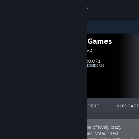
Iniciar sessão
Loja
Headup Games
Comunidade
Headup Home
Sobre
28,071
Seguir
SEGUIDORES
Suporte
Alterar idioma
DESTAQUES
LISTAS
SOBRE
NOVIDAD
Baixe o aplicativo móvel do Steam
Ver versão para computadores
German based video game company, home of lovely crazy
peeps that publish and develop indie games. Voted "Best