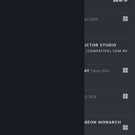
$14.99
HYPERSPACED
22/jul./2025
$16.99
BRIDGE CONSTRUCTOR STUDIO
COMPATÍVEL COM RV
17/jul./2025
$11.99
VESSELS OF DECAY
19/jun./2025
$17.99
BLOODSHED
May 22, 2025
$12.99
VAMBRACE: DUNGEON MONARCH
May 8, 2025