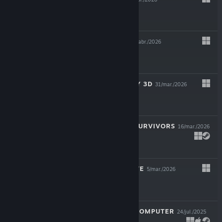
$24.99
CAUSAL LOOP
23/abr./2026
$19.99
SUPER MEAT BOY 3D
31/mar./2026
$24.99
ROYAL REVOLT SURVIVORS
16/mar./2026
$9.99
TWIGGLE'S GROVE
5/mar./2026
$4.99
LOOK MUM NO COMPUTER
24/jul./2025