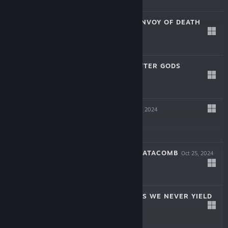
$14.99
SOULSLINGER: ENVOY OF DEATH
Apr 17, 2025
$19.99
INAYAH - LIFE AFTER GODS
Mar 27, 2025
-50%
$15.99
$7.99
SYMPHONIA
Dec 5, 2024
$19.99
THE COMA 2B: CATACOMB
Oct 25, 2024
-60%
$14.99
$5.99
AERIAL_KNIGHT'S WE NEVER YIELD
Jul 16, 2024
$14.99