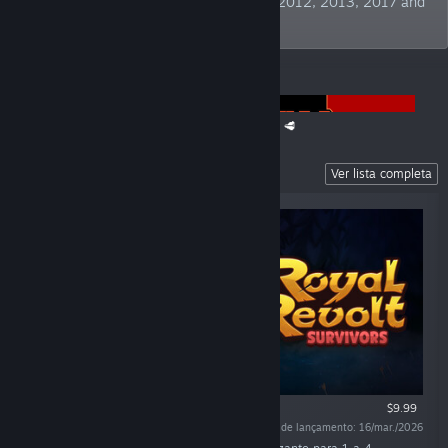
Publisher" at German Developer Awards 2012, 2013, 2017 and
2019. TBC!
ANÚNCIOS
The Super Meat Boy Franchise Sale is back! 🥩
Recent Releases
Ver lista completa
$9.99
Data de lançamento: 16/mar./2026