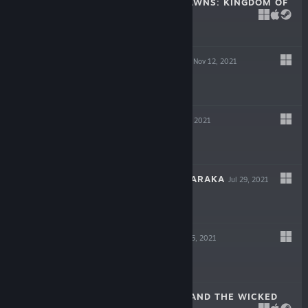
CROWNS AND PAWNS: KINGDOM OF
DECEIT
May 6, 2022
$19.99
GIGAPOCALYPSE
Nov 12, 2021
$9.99
INDUSTRIA
Sep 30, 2021
$19.99
ESCAPE FROM NARAKA
Jul 29, 2021
$14.99
LOST AT SEA
Jul 15, 2021
$14.99
SCARLET HOOD AND THE WICKED