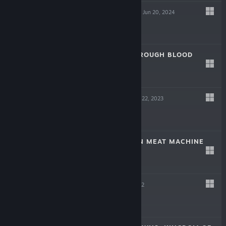
SCREW DRIVERS
Jun 20, 2024
Free
LAIKA: AGED THROUGH BLOOD
Oct 19, 2023
$19.99
TINKERTOWN
Jun 22, 2023
$16.99
DR. FETUS' MEAN MEAT MACHINE
Jun 22, 2023
$9.99
HELL PIE
Jul 21, 2022
$24.99