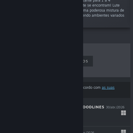
"Libere o caos em um jogo cooperativo eletrizante para 1 a 4
jogadores, onde sobrevivência e ação roguelite se encontram! Lute
contra hordas de inimigos implacáveis com uma poderosa mistura de
combate corpo a corpo e à distância, percorrendo ambientes variados
e dinâmicos."
MAIS VENDIDOS
LANÇAMENTOS
EM BREVE
DESCONTOS
Os resultados ignoraram alguns produtos de acordo com
as suas
preferências de conteúdo ou idioma
THE COMA 3: BLOODLINES
30/abr./2026
-25%
$14.99
$11.24
INDUSTRIA 2
29/abr./2026