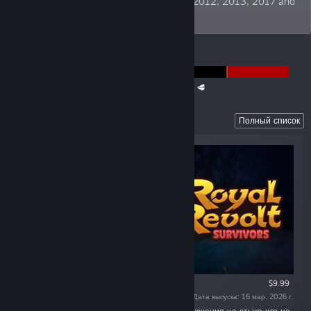
Publisher" at German Developer Awards 2012, 2013, 2017 and
2019. TBC!
ОБЪЯВЛЕНИЯ
The Super Meat Boy Franchise Sale is back! 🥩
Recent Releases
Полный список
$9.99
Дата выпуска: 16 мар. 2026 г.