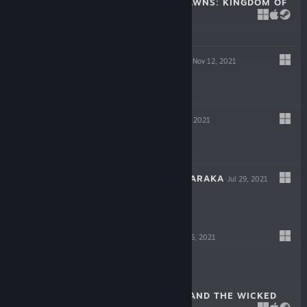
CROWNS AND PAWNS: KINGDOM OF
DECEIT
May 6, 2022
$19.99
GIGAPOCALYPSE
Nov 12, 2021
$9.99
INDUSTRIA
Sep 30, 2021
$19.99
ESCAPE FROM NARAKA
Jul 29, 2021
$14.99
LOST AT SEA
Jul 15, 2021
$14.99
SCARLET HOOD AND THE WICKED