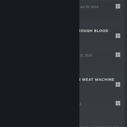
SCREW DRIVERS
Jun 20, 2024
Free
LAIKA: AGED THROUGH BLOOD
Oct 19, 2023
$19.99
TINKERTOWN
Jun 22, 2023
$16.99
DR. FETUS' MEAN MEAT MACHINE
Jun 22, 2023
$9.99
HELL PIE
Jul 21, 2022
$24.99