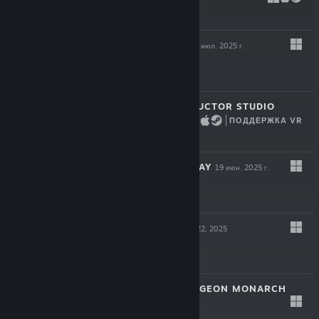
$14.99
HYPERSPACED
22 июл. 2025 г.
$16.99
BRIDGE CONSTRUCTOR STUDIO
ПОДДЕРЖКА VR
17 июл. 2025 г.
$11.99
VESSELS OF DECAY
19 июн. 2025 г.
$17.99
BLOODSHED
May 22, 2025
$12.99
VAMBRACE: DUNGEON MONARCH
May 8, 2025