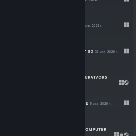
$24.99
CAUSAL LOOP
23 апр. 2026 г.
$19.99
SUPER MEAT BOY 3D
31 мар. 2026 г.
$24.99
ROYAL REVOLT SURVIVORS
16 мар. 2026 г.
$9.99
TWIGGLE'S GROVE
5 мар. 2026 г.
$4.99
LOOK MUM NO COMPUTER
24 июл. 2025 г.