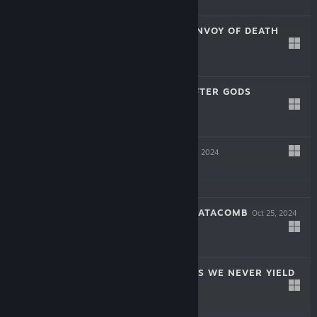
$14.99
SOULSLINGER: ENVOY OF DEATH
Apr 17, 2025
$19.99
INAYAH - LIFE AFTER GODS
Mar 27, 2025
-50%
$15.99
$7.99
SYMPHONIA
Dec 5, 2024
$19.99
THE COMA 2B: CATACOMB
Oct 25, 2024
-60%
$14.99
$5.99
AERIAL_KNIGHT'S WE NEVER YIELD
Jul 16, 2024
$14.99