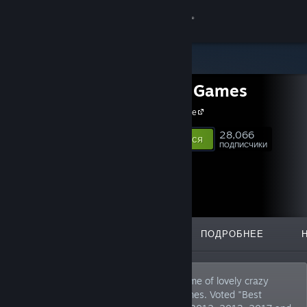
Войти
Магазин
Headup Games
Сообщество
Headup Home
Информация
28,066
Подписаться
ПОДПИСЧИКИ
Поддержка
Изменить язык
ИЗБРАННОЕ
СПИСКИ
ПОДРОБНЕЕ
Скачать мобильное приложение Steam
Полная версия
German based video game company, home of lovely crazy
peeps that publish and develop indie games. Voted "Best