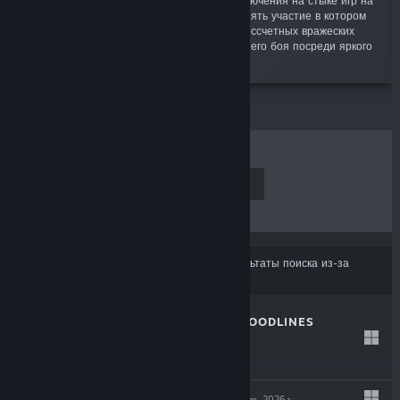
«Погрузитесь в хаос захватывающего приключения на стыке игр на
выживание и экшена в стиле roguelite, принять участие в котором
могут от 1 до 4 игроков! Отразите напор бессчетных вражеских
армий с помощью оружия ближнего и дальнего боя посреди яркого
и динамичного окружения.»
ЛИДЕРЫ ПРОДАЖ
НОВИНКИ
СКОРО ВЫЙДУТ
СКИДКИ
Некоторые продукты могли не войти в результаты поиска из-за
ваших настроек контента или языка
THE COMA 3: BLOODLINES
30 апр. 2026 г.
-25%
$14.99
$11.24
INDUSTRIA 2
29 апр. 2026 г.