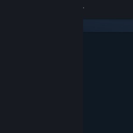
Přihlásit se
Obchod
Komunita
Informace
Podpora
Změnit jazyk
Mobilní aplikace služby Steam
Desktopová verze stránky