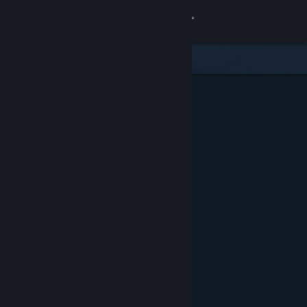
Войти
Магазин
Сообщество
Информация
Поддержка
Изменить язык
Скачать мобильное приложение Steam
Полная версия