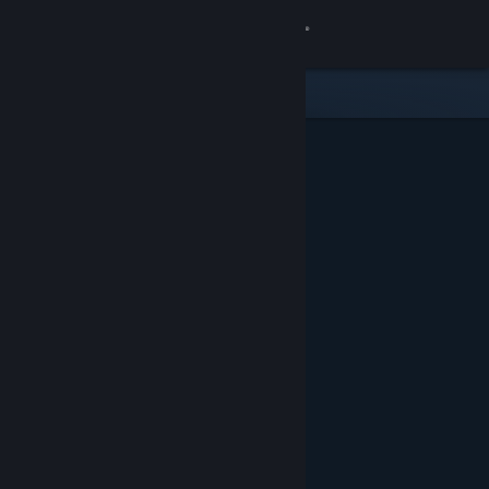
Přihlásit se
Obchod
Komunita
Informace
Podpora
Změnit jazyk
Mobilní aplikace služby Steam
Desktopová verze stránky