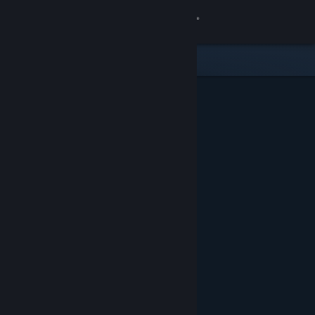
Σύνδεση
Κατάστημα
Κοινότητα
Σχετικά
Υποστήριξη
Αλλαγή γλώσσας
Αποκτήστε την εφαρμογή Steam για κινητές συσκευές
Προβολή ιστοσελίδας για υπολογιστές