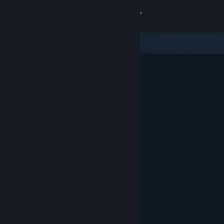
Вписване
Магазин
Общност
Относно
Поддръжка
Смяна на езика
Сдобийте се с мобилното Steam приложение
Преглед на сайта за настолни компютри