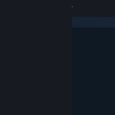
Giriş yap
Mağaza
Topluluk
Hakkında
Destek
Dili değiştir
Steam mobil uygulamasını yükle
Masaüstü internet sitesini görüntüle