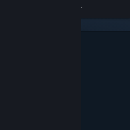
로그인
상점
커뮤니티
정보
지원
언어 변경
Steam 모바일 앱 다운로드
PC 웹사이트 보기