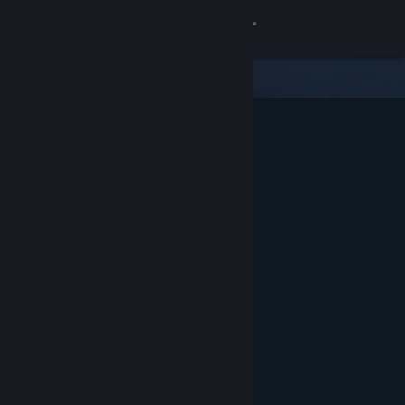
Iniciar sessão
Loja
Comunidade
Sobre
Suporte
Alterar idioma
Baixe o aplicativo móvel do Steam
Ver versão para computadores