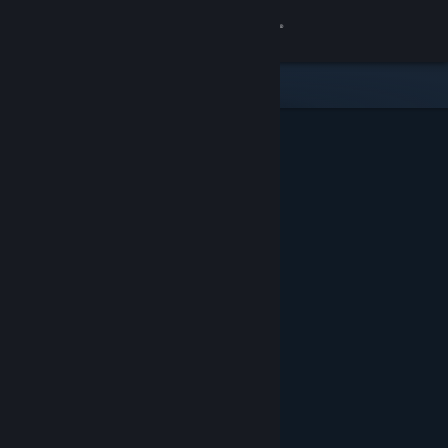
登录
商店
社区
关于
客服
更改语言
获取 Steam 手机应用
查看桌面版网站