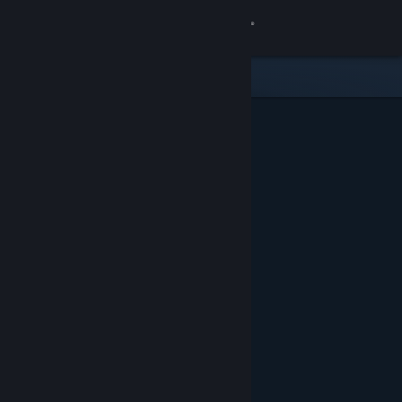
Bejelentkezés
Áruház
Közösség
Névjegy
Támogatás
Nyelvváltás
A Steam mobilalkalmazás beszerzése
Asztali weboldalra váltás