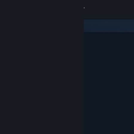
Iniciar sesión
Tienda
Comunidad
Acerca de
Soporte
Cambiar idioma
Descargar Steam Mobile
Ver versión clásica