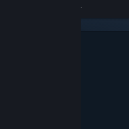
Войти
Магазин
Сообщество
Информация
Поддержка
Изменить язык
Скачать мобильное приложение Steam
Полная версия