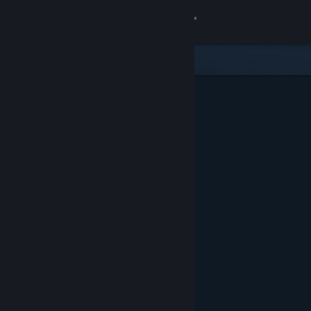
Login
Toko
Komunitas
Tentang
Bantuan
Ubah bahasa
Dapatkan Aplikasi Seluler Steam
Lihat situs web desktop