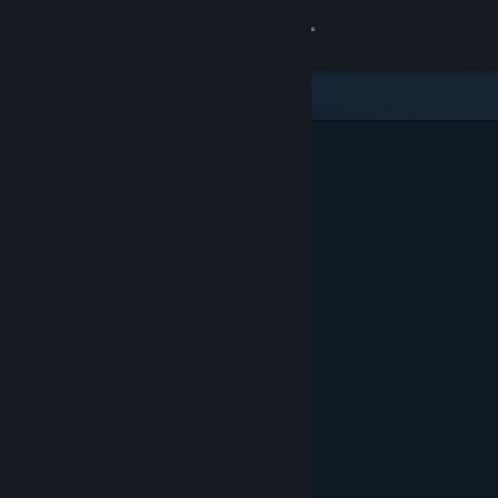
Conectează-te
Magazin
Comunitate
Despre
Asistență
Schimbă limba
Obține aplicația Steam pentru dispozitive mobile
Vezi site în versiunea pentru desktop