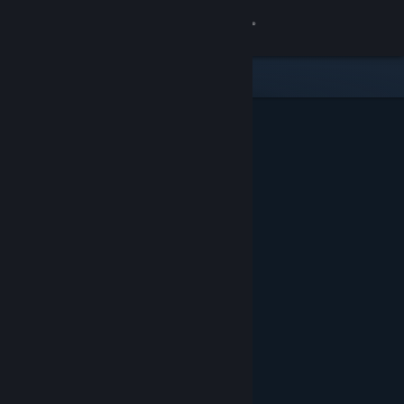
Se connecter
Magasin
Communauté
À propos
Support
Changer la langue
Télécharger l'application mobile Steam
Voir version ordi. du site