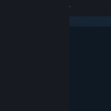
로그인
상점
커뮤니티
정보
지원
언어 변경
Steam 모바일 앱 다운로드
PC 웹사이트 보기