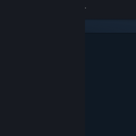
Accedi
Negozio
Comunità
Informazioni
Assistenza
Cambia la lingua
Ottieni l'app mobile di Steam
Visualizza il sito web per desktop