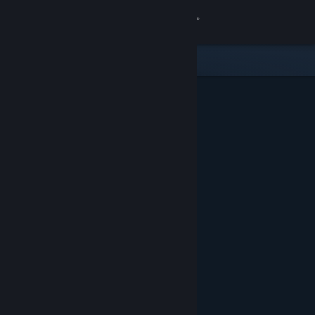
Iniciar sesión
Tienda
Comunidad
Acerca de
Soporte
Cambiar idioma
Descargar Steam Mobile
Ver versión clásica