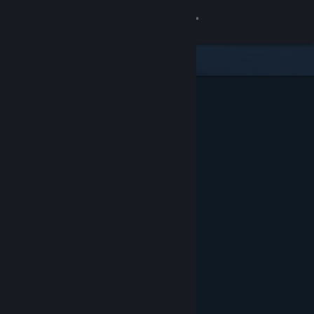
Iniciar sessão
Loja
Comunidade
Sobre
Apoio
Alterar idioma
Instala a app móvel do Steam
Ver versão para computadores