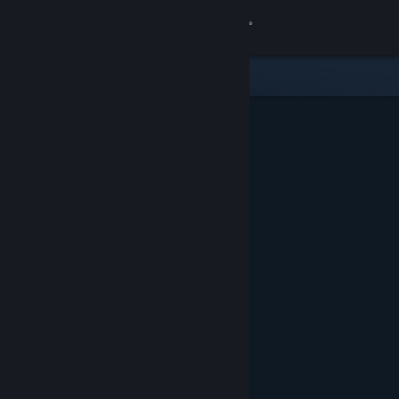
登录
商店
社区
关于
客服
更改语言
获取 Steam 手机应用
查看桌面版网站